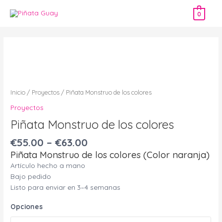
Ir
0
al
contenido
Piñata
Monstruo
de
los
colores
Inicio
/
Proyectos
/ Piñata Monstruo de los colores
cantidad
Proyectos
Piñata Monstruo de los colores
€
55.00
–
€
63.00
Piñata Monstruo de los colores (Color naranja)
Artículo hecho a mano
Bajo pedido
Listo para enviar en 3–4 semanas
Opciones