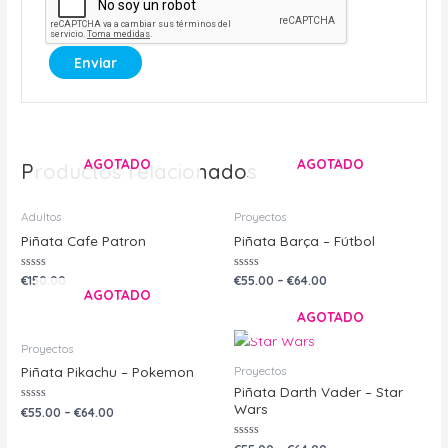
AGOTADO
AGOTADO
Productos relacionados
Adultos
Proyectos
Piñata Cafe Patron
Piñata Barça – Fútbol
Valorado
Valorado
€
150.00
€
55.00
–
€
64.00
con
con
AGOTADO
0
0
de
de
AGOTADO
5
5
Proyectos
Proyectos
Piñata Pikachu – Pokemon
Piñata Darth Vader – Star
Wars
Valorado
€
55.00
–
€
64.00
con
0
de
Valorado