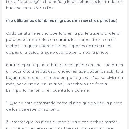
Las piñatas, según el tamaño y la dificultad, suelen tardar en
hacerse entre 25-30 días.
(No utilizamos alambres ni grapas en nuestras piñatas.)
Cada piñata tiene una abertura en la parte trasera o lateral
para poder rellenarla con caramelos, serpentinas, confeti,
globos y juguetes para piñatas, capaces de resistir los
golpes y la caída al suelo cuando se rompa la piñata.
Para romper la piñata hay que colgarla con una cuerda en
un lugar alto y espacioso, lo ideal es que podamos subirla y
bajarla para que se mueva un poco y los niños se diviertan
más, por ejemplo, en un árbol, un techo o una farola.
Es importante tomar en cuenta lo siguiente:
1.
Que no esté demasiado cerca el niño que golpea la piñata
de los que esperan su turno.
2.
Intentar que los niños sujeten el palo con ambas manos,
para que la golpeen con más fuerza y para evitar que el