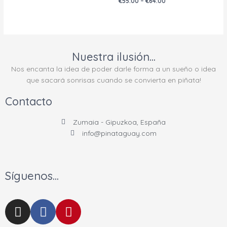
€
55.00
–
€
64.00
5
con
0
de
5
Nuestra ilusión...
Nos encanta la idea de poder darle forma a un sueño o idea
que sacará sonrisas cuando se convierta en piñata!
Contacto
Zumaia - Gipuzkoa, España
info@pinataguay.com
Síguenos...
I
F
P
n
a
i