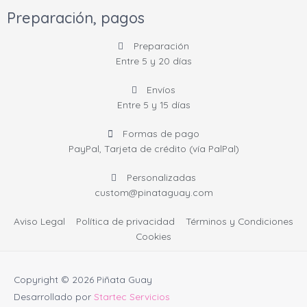
s
c
n
Preparación, pagos
t
e
t
a
b
e
Preparación
g
o
r
Entre 5 y 20 días
r
o
e
a
k
s
Envíos
m
-
t
Entre 5 y 15 días
f
Formas de pago
PayPal, Tarjeta de crédito (vía PalPal)
Personalizadas
custom@pinataguay.com
Aviso Legal
Política de privacidad
Términos y Condiciones
Cookies
Copyright © 2026
Piñata Guay
Desarrollado por
Startec Servicios