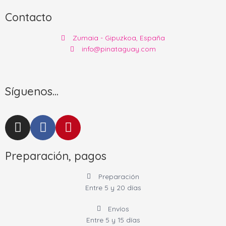
Contacto
Zumaia - Gipuzkoa, España
info@pinataguay.com
Síguenos...
I
F
P
n
a
i
s
c
n
Preparación, pagos
t
e
t
a
b
e
Preparación
g
o
r
Entre 5 y 20 días
r
o
e
a
k
s
Envíos
m
-
t
Entre 5 y 15 días