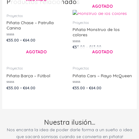
Productos relacionados
AGOTADO
Proyectos
Piñata Chase – Patrulla
Proyectos
Canina
Piñata Monstruo de los
colores
Valorado
€
55.00
–
€
64.00
con
0
Valorado
€
55.00
–
€
63.00
de
con
AGOTADO
AGOTADO
5
0
de
5
Proyectos
Proyectos
Piñata Barça – Fútbol
Piñata Cars – Rayo McQueen
Valorado
Valorado
€
55.00
–
€
64.00
€
55.00
–
€
64.00
con
con
0
0
de
de
5
5
Nuestra ilusión...
Nos encanta la idea de poder darle forma a un sueño o idea
que sacará sonrisas cuando se convierta en piñata!