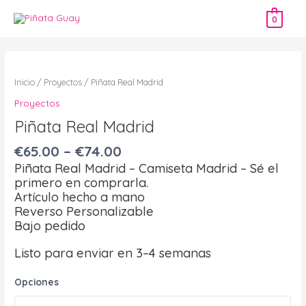
Ir
0
al
contenido
Piñata
Real
Inicio
/
Proyectos
/ Piñata Real Madrid
Madrid
Proyectos
cantidad
Piñata Real Madrid
€
65.00
–
€
74.00
Piñata Real Madrid – Camiseta Madrid – Sé el
primero en comprarla.
Artículo hecho a mano
Reverso Personalizable
Bajo pedido
Listo para enviar en 3–4 semanas
Opciones