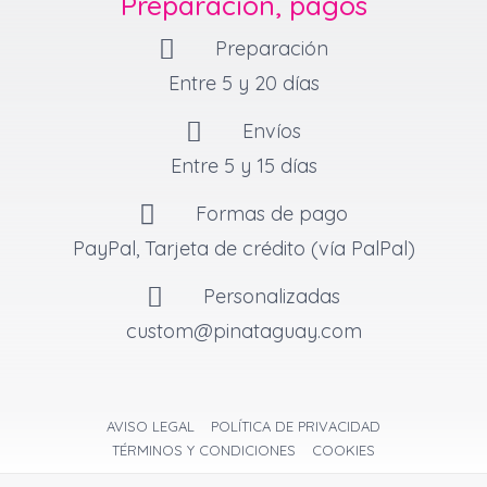
Preparación, pagos
r
o
e
a
k
s
Preparación
m
-
t
f
Entre 5 y 20 días
Envíos
Entre 5 y 15 días
Formas de pago
PayPal, Tarjeta de crédito (vía PalPal)
Personalizadas
custom@pinataguay.com
AVISO LEGAL
POLÍTICA DE PRIVACIDAD
TÉRMINOS Y CONDICIONES
COOKIES