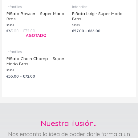
Infantiles
Infantiles
Piñata Bowser – Super Mario
Piñata Luigi- Super Mario
Bros
Bros.
Valorado
Valorado
€
63.00
–
€
72.00
€
57.00
–
€
66.00
con
con
AGOTADO
0
0
de
de
5
5
Infantiles
Piñata Chain Chomp – Super
Mario Bros
Valorado
€
53.00
–
€
72.00
con
0
de
5
Nuestra ilusión...
Nos encanta la idea de poder darle forma a un