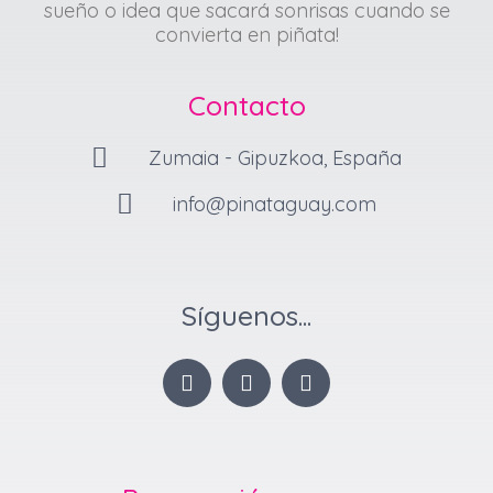
sueño o idea que sacará sonrisas cuando se
convierta en piñata!
Contacto
Zumaia - Gipuzkoa, España
info@pinataguay.com
Síguenos...
I
F
P
n
a
i
s
c
n
t
e
t
a
b
e
g
o
r