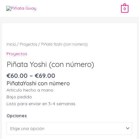
Ir
0
al
contenido
Piñata
Yoshi
(con
Inicio
/
Proyectos
/ Piñata Yoshi (con número)
número)
Proyectos
cantidad
Piñata Yoshi (con número)
€
60.00
–
€
69.00
PiñataYoshi con número
Artículo hecho a mano
Bajo pedido
Listo para enviar en 3–4 semanas
Opciones