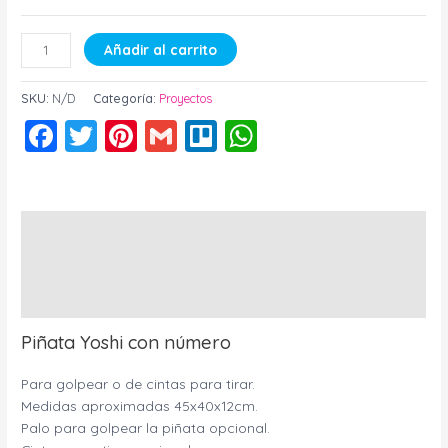
Añadir al carrito
SKU:
N/D
Categoría:
Proyectos
Facebook
Twitter
Pinterest
Gmail
Trello
WhatsApp
Descripción
Información adicional
Valoraciones (0)
Piñata Yoshi con número
Para golpear o de cintas para tirar.
Medidas aproximadas 45x40x12cm.
Palo para golpear la piñata opcional.