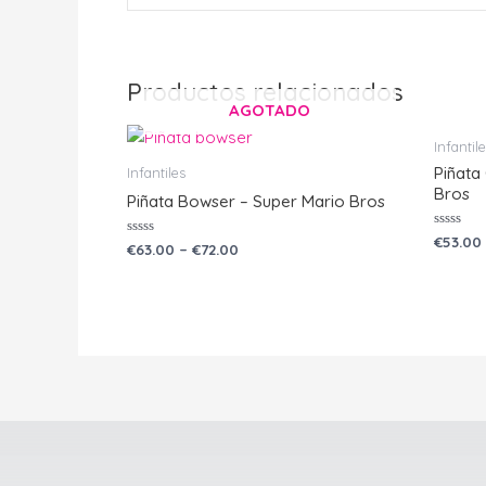
Productos relacionados
AGOTADO
Infantil
Piñata
Infantiles
Bros
Piñata Bowser – Super Mario Bros
Valorad
€
53.00
Valorado
€
63.00
–
€
72.00
con
con
0
0
de
de
5
5