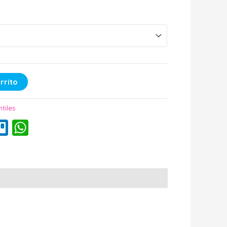
rrito
ntiles
k
erest
mail
Trello
WhatsApp