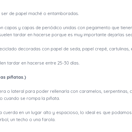
n ser de papel maché o entamboradas.
on capas y capas de periódico unidas con pegamento que tiene
, suelen tardar en hacerse porque es muy importante dejarlas sec
ciclado decoradas con papel de seda, papel crepé, cartulinas, e
elen tardar en hacerse entre 25-30 días.
as piñatas.)
era o lateral para poder rellenarla con caramelos, serpentinas, c
elo cuando se rompa la piñata.
a cuerda en un lugar alto y espacioso, lo ideal es que podamos
rbol, un techo o una farola.