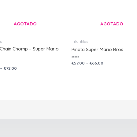
AGOTADO
AGOTADO
es
Infantiles
 Chain Chomp – Super Mario
Piñata Super Mario Bros
Valorado
€
57.00
–
€
66.00
con
o
–
€
72.00
0
de
5