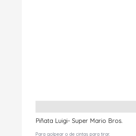
Descripción
Información adicional
Valo
Piñata Luigi- Super Mario Bros.
Para golpear o de cintas para tirar.