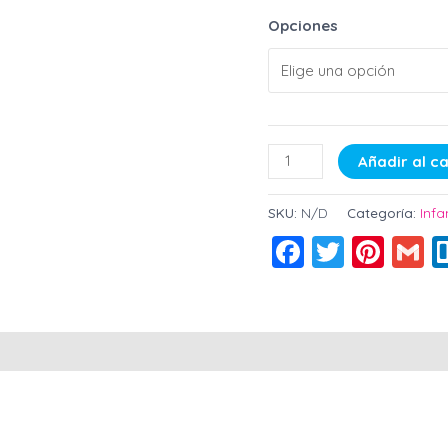
Opciones
Añadir al ca
SKU:
N/D
Categoría:
Infa
Faceboo
Twitter
Pint
G
raciones (0)