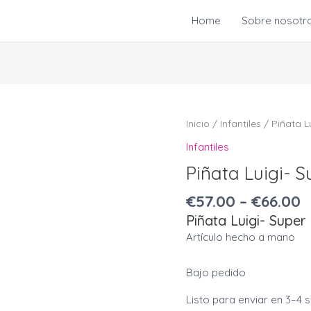
Home
Sobre nosotr
Piñata
Inicio
/
Infantiles
/ Piñata L
Luigi-
Infantiles
Super
Piñata Luigi- S
Mario
Bros.
€
57.00
–
€
66.00
cantidad
Piñata Luigi- Super
Artículo hecho a mano
Bajo pedido
Listo para enviar en 3–4