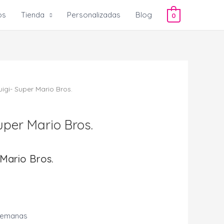
os
Tienda
Personalizadas
Blog
0
uigi- Super Mario Bros.
uper Mario Bros.
 Mario Bros.
 semanas