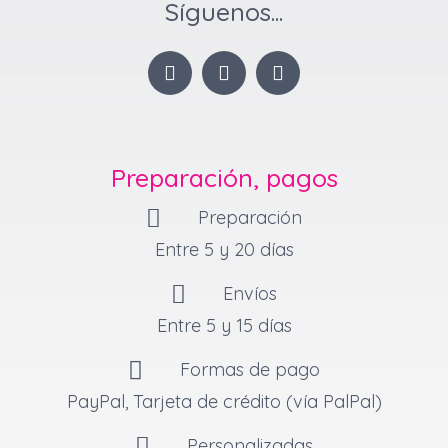
Síguenos...
I
F
P
n
a
i
s
c
n
t
e
t
a
b
e
g
o
r
Preparación, pagos
r
o
e
a
k
s
Preparación
m
-
t
f
Entre 5 y 20 días
Envíos
Entre 5 y 15 días
Formas de pago
PayPal, Tarjeta de crédito (vía PalPal)
Personalizadas