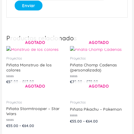
Productos relacionados
AGOTADO
AGOTADO
Proyectos
Proyectos
Piñata Monstruo de los
Piñata Chomp Cadenas
colores
(personalizada)
Valorado
Valorado
€
55.00
–
€
63.00
€
70.00
–
€
78.00
con
con
AGOTADO
AGOTADO
0
0
de
de
5
5
Proyectos
Proyectos
Piñata Stormtrooper – Star
Piñata Pikachu – Pokemon
Wars
Valorado
€
55.00
–
€
64.00
con
Valorado
€
55.00
–
€
64.00
0
con
de
0
5