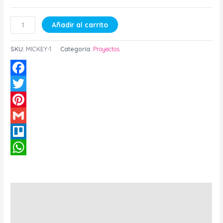
Añadir al carrito
SKU:
MICKEY-1
Categoría:
Proyectos
Facebook
Twitter
Pinterest
Gmail
Trello
WhatsApp
Descripción
Información adicional