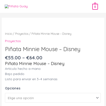
Ir
0
al
contenido
Piñata
Minnie
Mouse
Inicio
/
Proyectos
/ Piñata Minnie Mouse – Disney
-
Proyectos
Disney
Piñata Minnie Mouse – Disney
cantidad
€
55.00
–
€
64.00
Piñata Minnie Mouse – Disney
Artículo hecho a mano
Bajo pedido
Listo para enviar en 3–4 semanas
Opciones