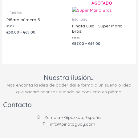
de
AGOTADO
5
Infantiles
Infantiles
Piñata número 3
Piñata Luigi- Super Mario
Bros.
Valorado
€
60.00
–
€
69.00
con
0
de
Valorado
€
57.00
–
€
66.00
5
con
0
de
5
Nuestra ilusión...
Nos encanta la idea de poder darle forma a un sueño o idea
que sacará sonrisas cuando se convierta en piñata!
Contacto
Zumaia - Gipuzkoa, España
info@pinataguay.com