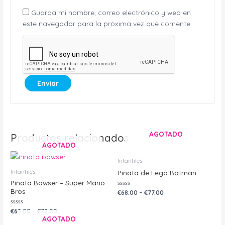
Guarda mi nombre, correo electrónico y web en
este navegador para la próxima vez que comente.
AGOTADO
Productos relacionados
AGOTADO
Infantiles
Infantiles
Piñata de Lego Batman.
Piñata Bowser – Super Mario
Bros
Valorado
€
68.00
–
€
77.00
con
0
de
Valorado
€
63.00
–
€
72.00
5
con
AGOTADO
0