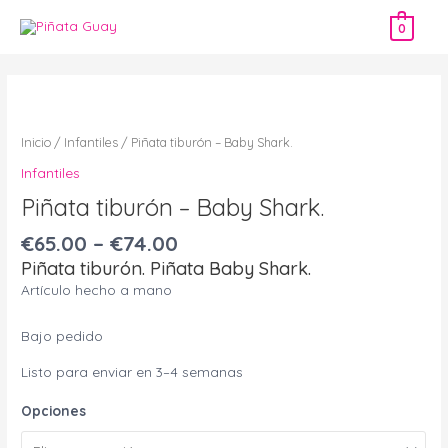
Ir
0
al
contenido
Piñata
tiburón
-
Inicio
/
Infantiles
/ Piñata tiburón – Baby Shark.
Baby
Infantiles
Shark.
Piñata tiburón – Baby Shark.
cantidad
€
65.00
–
€
74.00
Piñata tiburón. Piñata Baby Shark.
Artículo hecho a mano
Bajo pedido
Listo para enviar en 3–4 semanas
Opciones