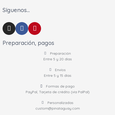
Síguenos...
I
F
P
n
a
i
s
c
n
Preparación, pagos
t
e
t
a
b
e
Preparación
g
o
r
Entre 5 y 20 días
r
o
e
a
k
s
Envíos
m
-
t
Entre 5 y 15 días
f
Formas de pago
PayPal, Tarjeta de crédito (vía PalPal)
Personalizadas
custom@pinataguay.com