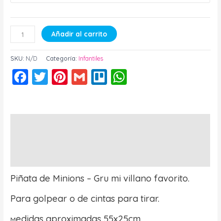
Añadir al carrito
SKU:
N/D
Categoría:
Infantiles
Facebook
Twitter
Pinterest
Gmail
Trello
WhatsApp
Descripción
Información adicional
Valoraciones (0)
Piñata de Minions – Gru mi villano favorito.
Para golpear o de cintas para tirar.
edidas aproximadas 55x25cm.
M