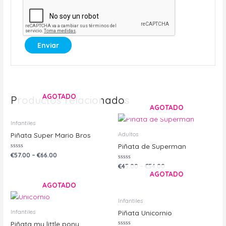
AGOTADO
Productos relacionados
AGOTADO
Infantiles
Adultos
Piñata Super Mario Bros
Piñata de Superman
Valorado
€
57.00
–
€
66.00
con
0
Valorado
€
45.00
–
€
54.00
de
con
AGOTADO
5
0
de
AGOTADO
5
Infantiles
Infantiles
Piñata Unicornio
Piñata my little pony