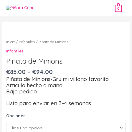
Ir
0
al
contenido
Piñata
de
Minions
Inicio
/
Infantiles
/ Piñata de Minions
cantidad
Infantiles
Piñata de Minions
€
85.00
–
€
94.00
Piñata de Minions-Gru mi villano favorito
Artículo hecho a mano
Bajo pedido
Listo para enviar en 3–4 semanas
Opciones