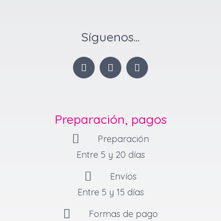
Síguenos...
I
F
P
n
a
i
s
c
n
t
e
t
a
b
e
g
o
r
Preparación, pagos
r
o
e
a
k
s
Preparación
m
-
t
f
Entre 5 y 20 días
Envíos
Entre 5 y 15 días
Formas de pago