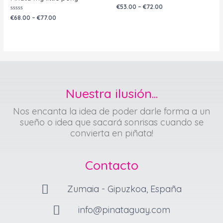
Valorado
€
53.00
–
€
72.00
con
Valorado
0
€
68.00
–
€
77.00
con
de
0
5
de
5
Nuestra ilusión...
Nos encanta la idea de poder darle forma a un
sueño o idea que sacará sonrisas cuando se
convierta en piñata!
Contacto
Zumaia - Gipuzkoa, España
info@pinataguay.com