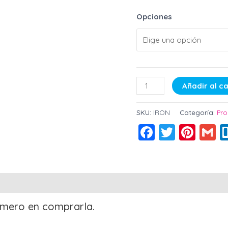
Opciones
Añadir al ca
SKU:
IRON
Categoría:
Pr
Faceboo
Twitter
Pint
G
raciones (0)
rimero en comprarla.