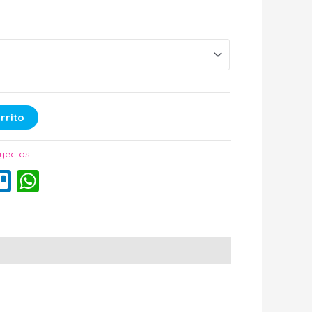
rrito
oyectos
k
erest
mail
Trello
WhatsApp