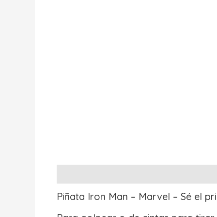
Descripción
Información adicional
Valo
Piñata Iron Man – Marvel – Sé el p