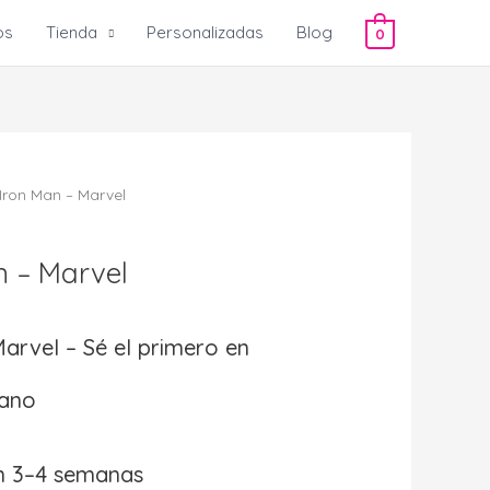
os
Tienda
Personalizadas
Blog
0
Iron Man – Marvel
n – Marvel
Marvel – Sé el primero en
mano
en 3–4 semanas