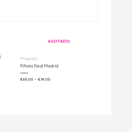
AGOTADO
Proyectos
Piñata Real Madrid
Valorado
€
65.00
–
€
74.00
con
0
de
5