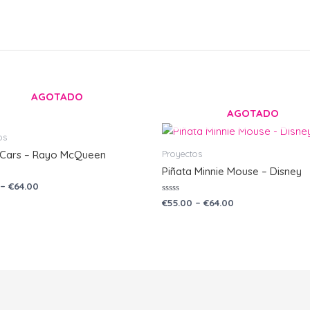
AGOTADO
AGOTADO
os
Proyectos
 Cars – Rayo McQueen
Piñata Minnie Mouse – Disney
o
–
€
64.00
Valorado
€
55.00
–
€
64.00
con
0
de
5