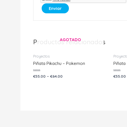
AGOTADO
Productos relacionados
Proyectos
Proyect
Piñata Pikachu – Pokemon
Piñata
Valorado
Valorad
€
55.00
–
€
64.00
€
55.00
con
con
0
0
de
de
5
5