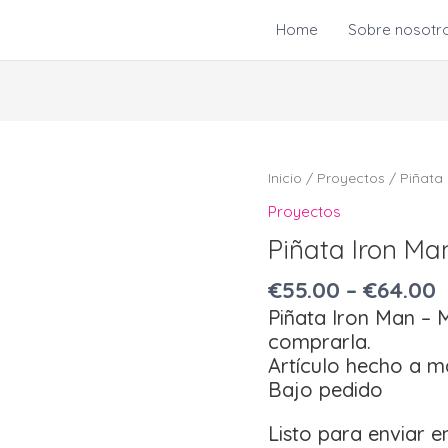
Home
Sobre nosotr
Piñata
Inicio
/
Proyectos
/ Piñata 
Iron
Proyectos
Man
Piñata Iron Ma
-
Marvel
€
55.00
–
€
64.00
cantidad
Piñata Iron Man – 
comprarla.
Artículo hecho a 
Bajo pedido
Listo para enviar 