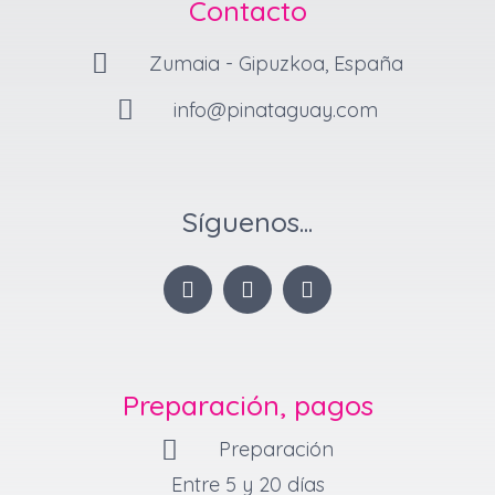
Contacto
Zumaia - Gipuzkoa, España
info@pinataguay.com
Síguenos...
I
F
P
n
a
i
s
c
n
t
e
t
a
b
e
g
o
r
Preparación, pagos
r
o
e
a
k
s
Preparación
m
-
t
f
Entre 5 y 20 días