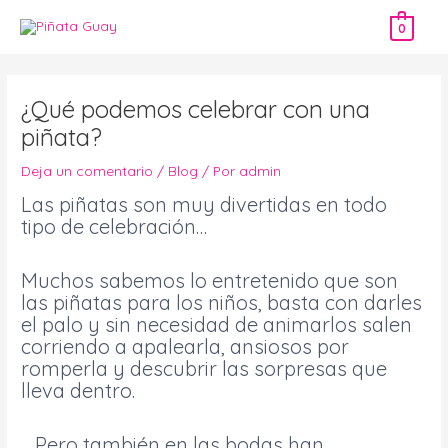
Ir
0
al
contenido
Navegación
de
¿Qué podemos celebrar con una
entradas
piñata?
Deja un comentario
/
Blog
/ Por
admin
Las piñatas son muy divertidas en todo
tipo de celebración…
Muchos sabemos lo entretenido que son
las piñatas para los niños, basta con darles
el palo y sin necesidad de animarlos salen
corriendo a apalearla, ansiosos por
romperla y descubrir las sorpresas que
lleva dentro.
Pero también en las bodas han