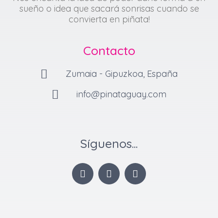
sueño o idea que sacará sonrisas cuando se
convierta en piñata!
Contacto
Zumaia - Gipuzkoa, España
info@pinataguay.com
Síguenos...
I
F
P
n
a
i
s
c
n
t
e
t
a
b
e
g
o
r