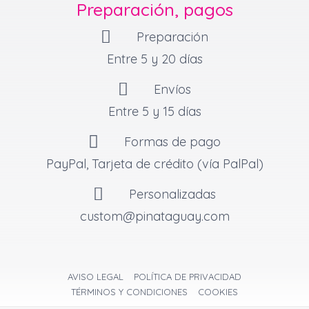
Preparación, pagos
r
o
e
a
k
s
Preparación
m
-
t
f
Entre 5 y 20 días
Envíos
Entre 5 y 15 días
Formas de pago
PayPal, Tarjeta de crédito (vía PalPal)
Personalizadas
custom@pinataguay.com
AVISO LEGAL
POLÍTICA DE PRIVACIDAD
TÉRMINOS Y CONDICIONES
COOKIES