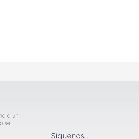
ma a un
o se
Síguenos...