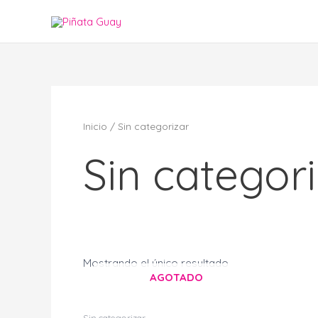
Ir
al
contenido
Inicio
/ Sin categorizar
Sin categor
Mostrando el único resultado
AGOTADO