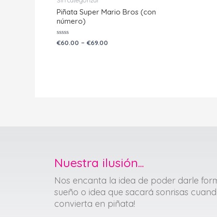
Sin categorizar
Piñata Super Mario Bros (con
número)
Valorado
€
60.00
–
€
69.00
con
0
de
5
Nuestra ilusión...
Nos encanta la idea de poder darle for
sueño o idea que sacará sonrisas cuand
convierta en piñata!