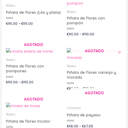
Bodas
Bodas
Piñata de flores (Lila y plata)
Piñata de flores con
pompón
Valorado
€
95.00
–
€
115.00
con
0
de
Valorado
€
90.00
–
€
110.00
5
con
0
de
AGOTADO
5
AGOTADO
Bodas
Piñata de flores con
Bodas
pompones
Piñata de flores naranja y
morado
Valorado
€
90.00
–
€
110.00
con
0
Valorado
€
90.00
–
€
110.00
de
con
AGOTADO
5
0
de
AGOTADO
5
Infantiles
Bodas
Piñata de payaso
Piñata de flores tricolor
Valorado
€
48.00
–
€
67.00