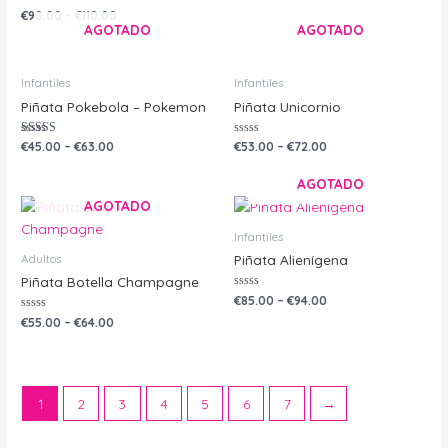
con
Valorado
0
€
90.00
–
€
110.00
con
de
AGOTADO
AGOTADO
0
5
de
5
Infantiles
Infantiles
Piñata Pokebola – Pokemon
Piñata Unicornio
Valorado con
Valorado
€
45.00
–
€
63.00
€
53.00
–
€
72.00
5.00
con
de 5
0
de
AGOTADO
5
AGOTADO
Infantiles
Adultos
Piñata Alienígena
Piñata Botella Champagne
Valorado
€
85.00
–
€
94.00
con
Valorado
0
€
55.00
–
€
64.00
con
de
0
5
de
5
1
2
3
4
5
6
7
→