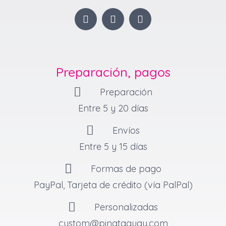
I
F
P
n
a
i
s
c
n
t
e
t
a
b
e
g
o
r
Preparación, pagos
r
o
e
a
k
s
Preparación
m
-
t
f
Entre 5 y 20 días
Envíos
Entre 5 y 15 días
Formas de pago
PayPal, Tarjeta de crédito (vía PalPal)
Personalizadas
custom@pinataguay.com