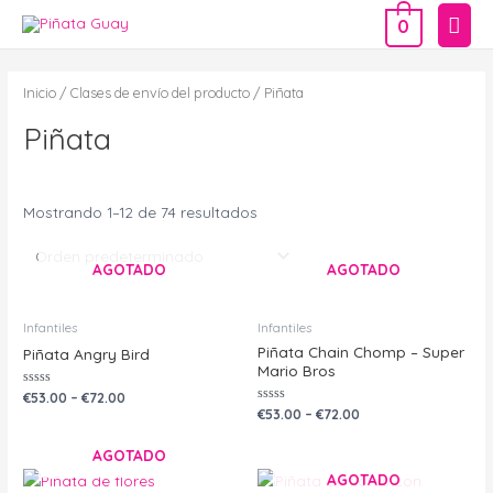
Ir
Men
0
al
prin
contenido
Inicio
/ Clases de envío del producto / Piñata
Piñata
Mostrando 1–12 de 74 resultados
AGOTADO
AGOTADO
Infantiles
Infantiles
Piñata Chain Chomp – Super
Piñata Angry Bird
Mario Bros
Valorado
€
53.00
–
€
72.00
con
Valorado
€
53.00
–
€
72.00
0
con
de
0
5
de
AGOTADO
5
AGOTADO